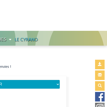
UES
LE CYRANO
envies
!