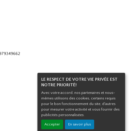
 0979349662
LE RESPECT DE VOTRE VIE PRIVÉE EST
NOTRE PRIORITÉ!
Haut de page
Avec votre accord, nos partenaires et nous-
mêmes utilisons des cookies, certains requis
pour le bon fonctionnement du site, d'autres
pour mesurer votre activité et vous fournir des
publicités personnalisées.
Accepter
En savoir plus