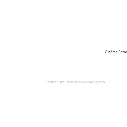
Cinéma Parad
Création site internet www.erakys.com